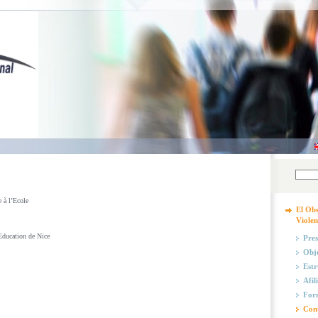
à l’Ecole
El Obs
Violen
Education de Nice
Pres
Obje
Estr
Afil
Form
Con