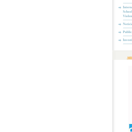
Intern
School
Violen
Notici
Public
Invest
Afi