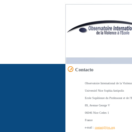
Contacto
Observatoire International de la Violence 
Université Nice Sophia Antipolis
Ecole Supérieure du Professorat et de l'
89, Avenue George V
06046 Nice Cedex 1
France
e-mail :
contact@ijvs.org