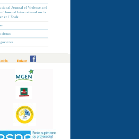
ational Journal of Violence and
s / Journal International sur la
ce et l' École
as
aciones
igaciones
liación
Enlaces