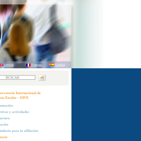
English
Français
Español
ervatorio Internacional de
cia Escolar - OIVE
entación
tivos y actividades
uctura
iación
ulario para la afiliación
tacto