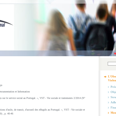
L'Obse
Violen
ça
Prés
ocumentation et Information
Obje
Stru
u sur le service social au Portugal. », VST - Vie sociale et traitements 2/2014 (N°
Adhé
Fin
ions d'asile, de transit, d'accueil des réfugiés au Portugal. », VST - Vie sociale et
Mem
0) , p. 40-46