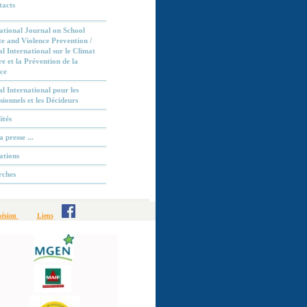
acts
ational Journal on School
e and Violence Prevention /
l International sur le Climat
re et la Prévention de la
ce
l International pour les
sionnels et les Décideurs
ités
 presse ...
ations
rches
ésion
Liens