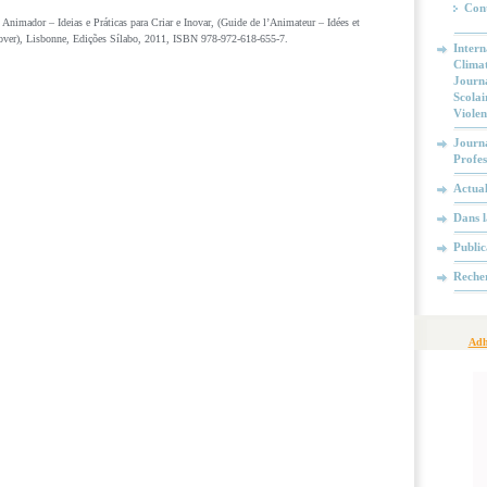
Cont
Animador – Ideias e Práticas para Criar e Inovar, (Guide de l’Animateur – Idées et
nover), Lisbonne, Edições Sílabo, 2011, ISBN 978-972-618-655-7.
Intern
Climat
Journa
Scolai
Violen
Journa
Profes
Actual
Dans la
Public
Reche
Adh