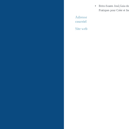
Brito-Soares José,Guia do 
Pratiques pour Créer et I
Adresse
courriel
Site web