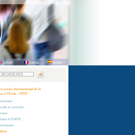
English
Français
Español
rvatoire International de la
ce à l'Ecole - OIVE
entation
ctifs et activités
cture
sion à l'OIVE
ancements
bres