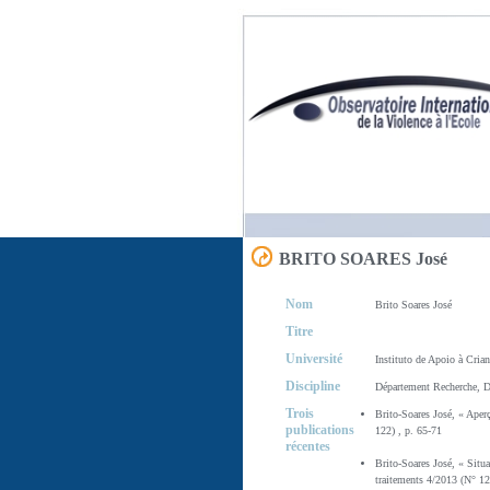
BRITO SOARES José
Nom
Brito Soares José
Titre
Université
Instituto de Apoio à Crian
Discipline
Département Recherche, D
Trois
Brito-Soares José, « Aperç
publications
122) , p. 65-71
récentes
Brito-Soares José, « Situat
traitements 4/2013 (N° 12