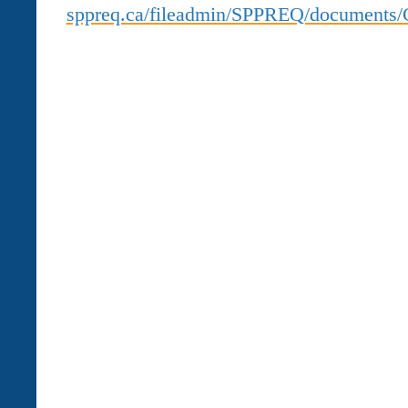
sppreq.ca/fileadmin/SPPREQ/documents/G